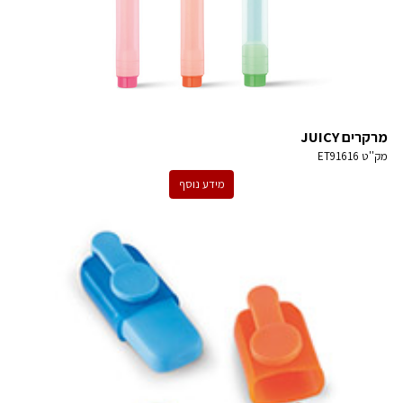
מרקרים JUICY
מק''ט
ET91616
מידע נוסף