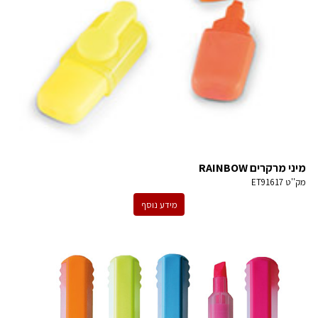
מיני מרקרים RAINBOW
מק''ט
ET91617
מידע נוסף