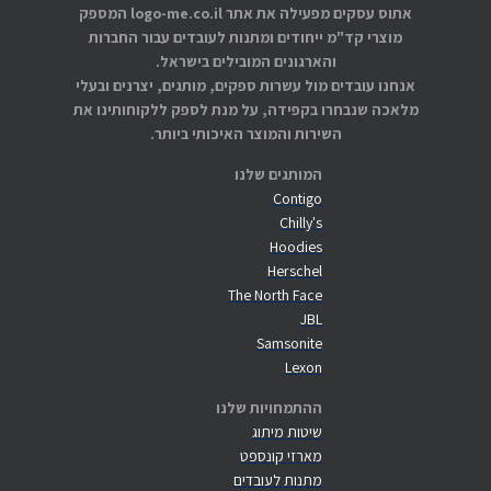
אתוס עסקים מפעילה את אתר logo-me.co.il המספק
מוצרי קד"מ ייחודים ומתנות לעובדים עבור החברות
והארגונים המובילים בישראל.
אנחנו עובדים מול עשרות ספקים, מותגים, יצרנים ובעלי
מלאכה שנבחרו בקפידה, על מנת לספק ללקוחותינו את
השירות והמוצר האיכותי ביותר.
המותגים שלנו
Contigo
Chilly's
Hoodies
Herschel
The North Face
JBL
Samsonite
Lexon
ההתמחויות שלנו
שיטות מיתוג
מארזי קונספט
מתנות לעובדים