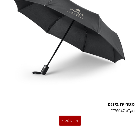
מטריית ביזנס
מק''ט
ET99147
מידע נוסף