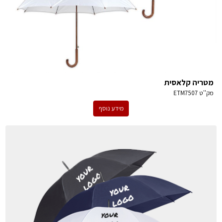
מטריה קלאסית
מק''ט
ETM7507
מידע נוסף