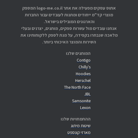
אתוס עסקים מפעילה את אתר logo-me.co.il המספק
מוצרי קד"מ ייחודים ומתנות לעובדים עבור החברות
והארגונים המובילים בישראל.
אנחנו עובדים מול עשרות ספקים, מותגים, יצרנים ובעלי
מלאכה שנבחרו בקפידה, על מנת לספק ללקוחותינו את
השירות והמוצר האיכותי ביותר.
המותגים שלנו
Contigo
Chilly's
Hoodies
Herschel
The North Face
JBL
Samsonite
Lexon
ההתמחויות שלנו
שיטות מיתוג
מארזי קונספט