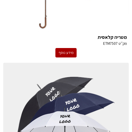
מטריה קלאסית
מק''ט
ETM7507
מידע נוסף