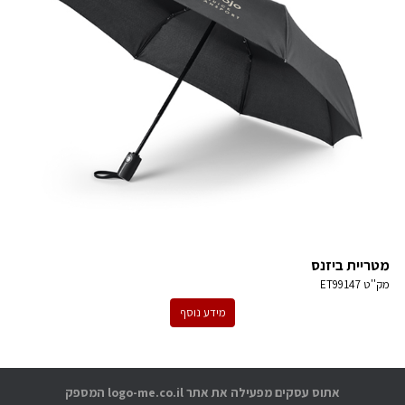
מטריית ביזנס
מק''ט
ET99147
מידע נוסף
אתוס עסקים מפעילה את אתר logo-me.co.il המספק