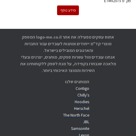
מק''ט
ETMV2075
מידע נוסף
אתוס עסקים מפעילה את אתר logo-me.co.il המספק
מוצרי קד"מ ייחודים ומתנות לעובדים עבור החברות
והארגונים המובילים בישראל.
אנחנו עובדים מול עשרות ספקים, מותגים, יצרנים ובעלי
מלאכה שנבחרו בקפידה, על מנת לספק ללקוחותינו את
השירות והמוצר האיכותי ביותר.
המותגים שלנו
Contigo
Chilly's
Hoodies
Herschel
The North Face
JBL
Samsonite
Lexon