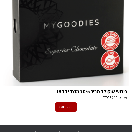
ריבועי שוקולד מריר 70% מוצקי קקאו
מק''ט
ETG5010
מידע נוסף