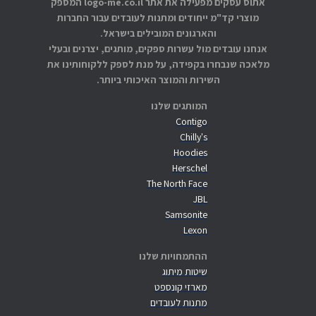
אתוס עסקים מפעילה את אתר logo-me.co.il המספק
מוצרי קד"מ ייחודים ומתנות לעובדים עבור החברות
והארגונים המובילים בישראל.
אנחנו עובדים מול עשרות ספקים, מותגים, יצרנים ובעלי
מלאכה שנבחרו בקפידה, על מנת לספק ללקוחותינו את
השירות והמוצר האיכותי ביותר.
המותגים שלנו
Contigo
Chilly's
Hoodies
Herschel
The North Face
JBL
Samsonite
Lexon
ההתמחויות שלנו
שיטות מיתוג
מארזי קונספט
מתנות לעובדים