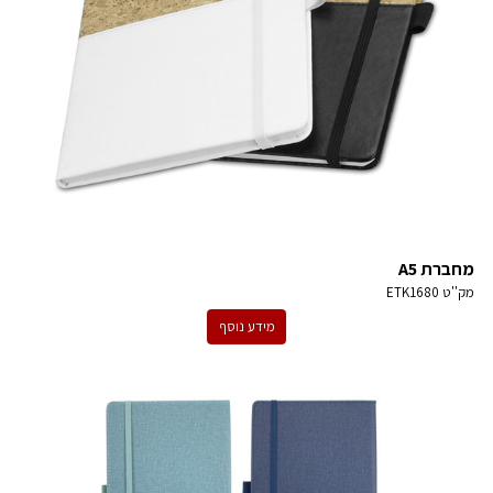
מחברת A5
מק''ט
ETK1680
מידע נוסף