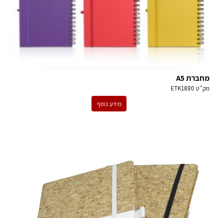
מחברת A5
מק''ט
ETK1880
מידע נוסף