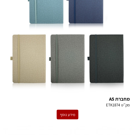
מחברת A5
מק''ט
ETK1874
מידע נוסף