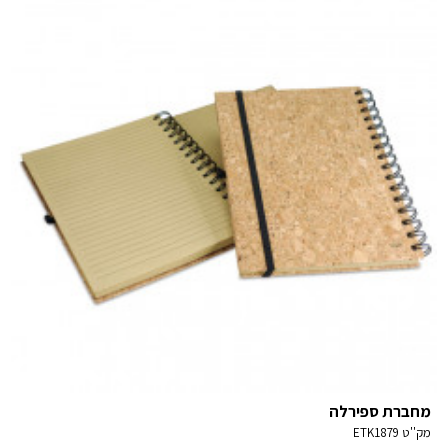
מחברת ספירלה
מק''ט
ETK1879