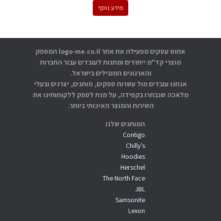
מידע נוסף
אתוס עסקים מפעילה את אתר logo-me.co.il המספק
מוצרי קד"מ ייחודים ומתנות לעובדים עבור החברות
והארגונים המובילים בישראל.
אנחנו עובדים מול עשרות ספקים, מותגים, יצרנים ובעלי
מלאכה שנבחרו בקפידה, על מנת לספק ללקוחותינו את
השירות והמוצר האיכותי ביותר.
המותגים שלנו
Contigo
Chilly's
Hoodies
Herschel
The North Face
JBL
Samsonite
Lexon