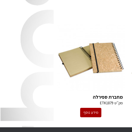
מחברת ספירלה
מק''ט
ETK1879
מידע נוסף