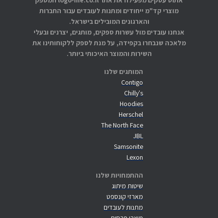
אתוס עסקים מפעילה את אתר logo-me.co.il המספק
מוצרי קד"מ ייחודים ומתנות לעובדים עבור החברות
והארגונים המובילים בישראל.
אנחנו עובדים מול עשרות ספקים, מותגים, יצרנים ובעלי
מלאכה שנבחרו בקפידה, על מנת לספק ללקוחותינו את
השירות והמוצר האיכותי ביותר.
המותגים שלנו
Contigo
Chilly's
Hoodies
Herschel
The North Face
JBL
Samsonite
Lexon
ההתמחויות שלנו
שיטות מיתוג
מארזי קונספט
מתנות לעובדים