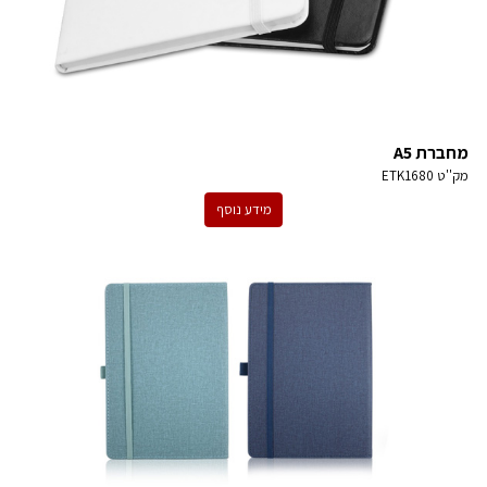
מחברת A5
מק''ט
ETK1680
מידע נוסף