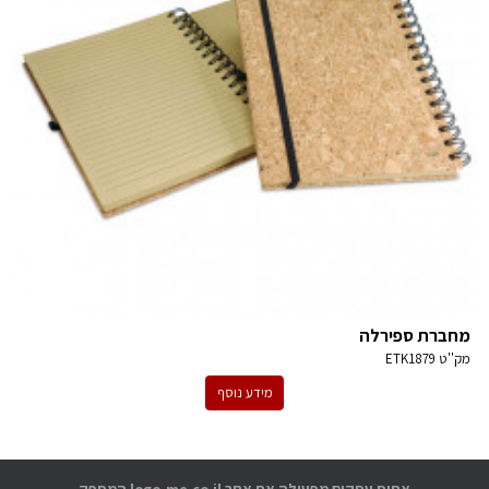
מחברת ספירלה
מק''ט
ETK1879
מידע נוסף