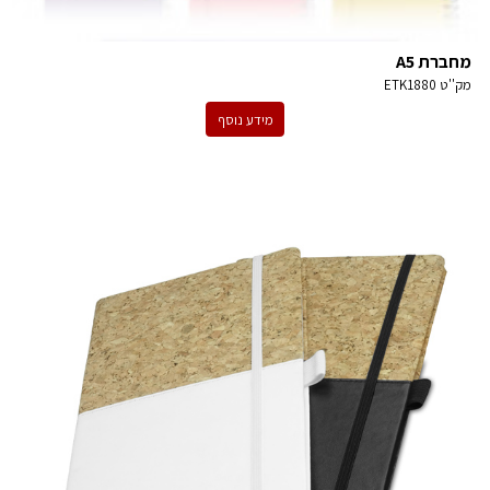
מחברת A5
מק''ט
ETK1880
מידע נוסף