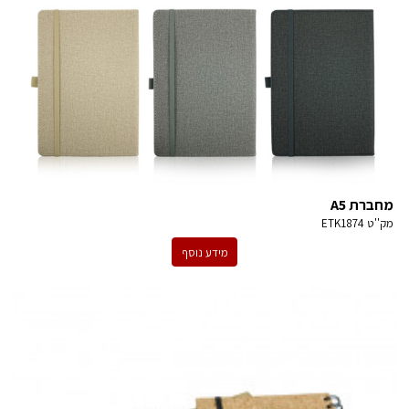
מחברת A5
מק''ט
ETK1874
מידע נוסף