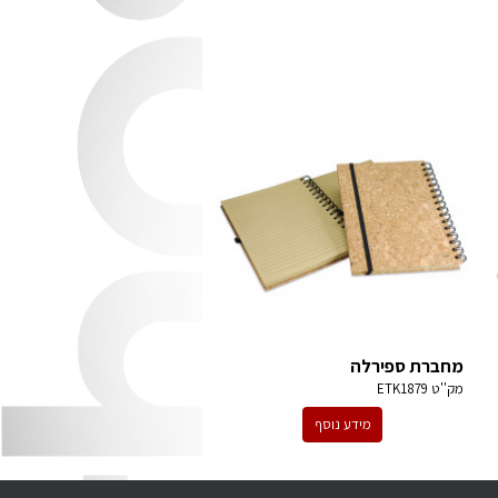
מחברת ספירלה
מק''ט
ETK1879
מידע נוסף