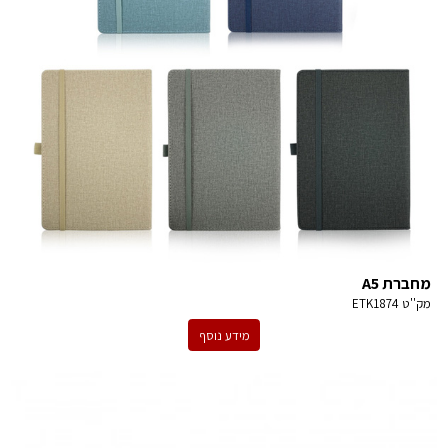
מחברת A5
מק''ט
ETK1874
מידע נוסף