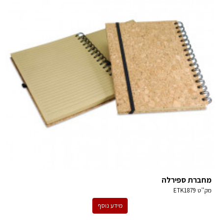
מחברת ספירלה
מק''ט
ETK1879
מידע נוסף