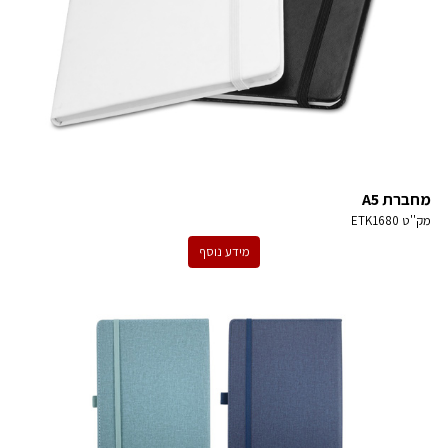
מחברת A5
מק''ט
ETK1680
מידע נוסף