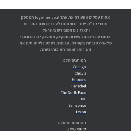
אתוס עסקים מפעילה את אתר logo-me.co.il המספק
מוצרי קד"מ ייחודים ומתנות לעובדים עבור החברות
והארגונים המובילים בישראל.
אנחנו עובדים מול עשרות ספקים, מותגים, יצרנים ובעלי
מלאכה שנבחרו בקפידה, על מנת לספק ללקוחותינו את
השירות והמוצר האיכותי ביותר.
המותגים שלנו
Contigo
Chilly's
Hoodies
Herschel
The North Face
JBL
Samsonite
Lexon
ההתמחויות שלנו
שיטות מיתוג