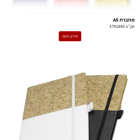
מחברת A5
מק''ט
ETK1880
מידע נוסף