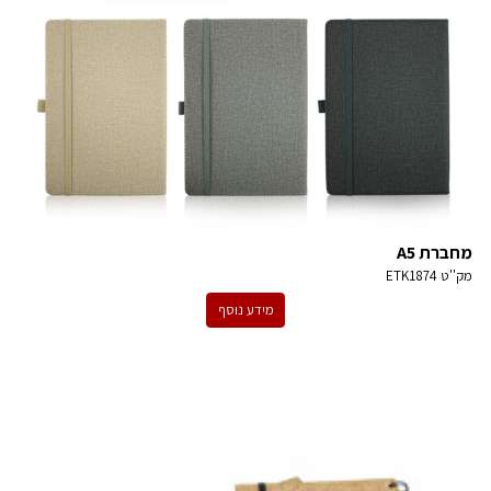
מחברת A5
מק''ט
ETK1874
מידע נוסף