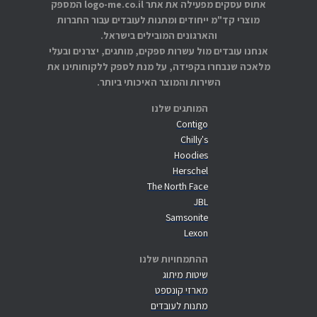
אתוס עסקים מפעילה את אתר logo-me.co.il המספק
מוצרי קד"מ ייחודים ומתנות לעובדים עבור החברות
והארגונים המובילים בישראל.
אנחנו עובדים מול עשרות ספקים, מותגים, יצרנים ובעלי
מלאכה שנבחרו בקפידה, על מנת לספק ללקוחותינו את
השירות והמוצר האיכותי ביותר.
המותגים שלנו
Contigo
Chilly's
Hoodies
Herschel
The North Face
JBL
Samsonite
Lexon
ההתמחויות שלנו
שיטות מיתוג
מארזי קונספט
מתנות לעובדים