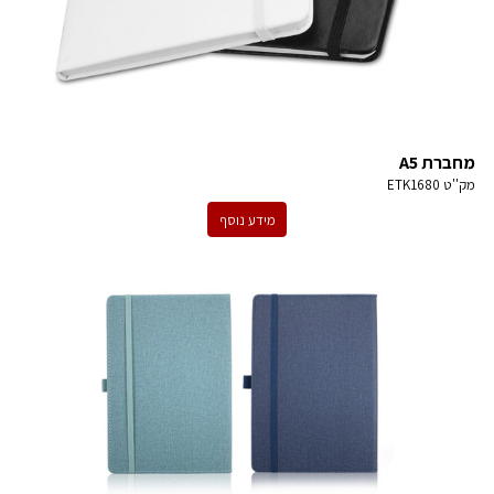
מחברת A5
מק''ט
ETK1680
מידע נוסף