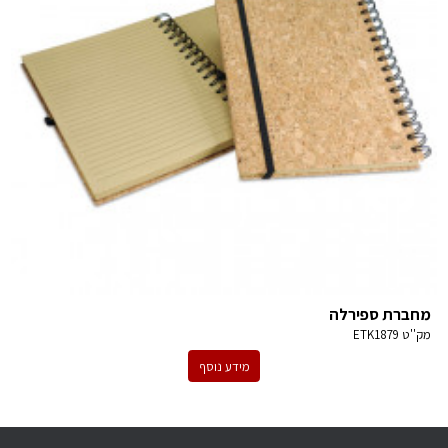
מחברת ספירלה
מק''ט
ETK1879
מידע נוסף