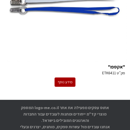
"אקספו"
מק''ט
ETK6411
מידע נוסף
אתוס עסקים מפעילה את אתר logo-me.co.il המספק
מוצרי קד"מ ייחודים ומתנות לעובדים עבור החברות
והארגונים המובילים בישראל.
אנחנו עובדים מול עשרות ספקים, מותגים, יצרנים ובעלי