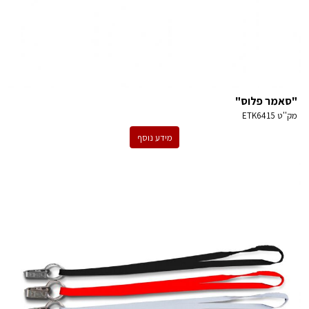
"סאמר פלוס"
מק''ט
ETK6415
מידע נוסף