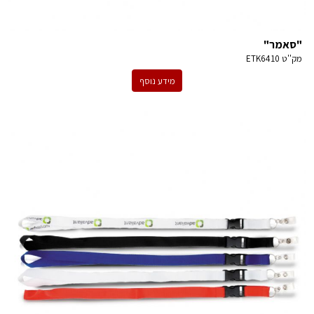
"סאמר"
מק''ט
ETK6410
מידע נוסף