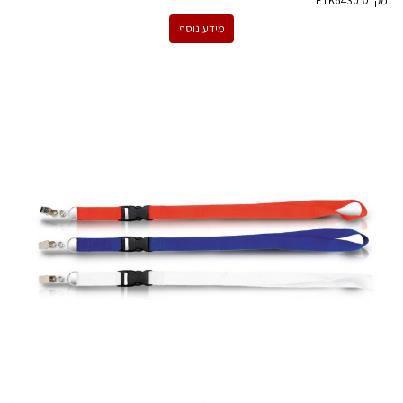
מק''ט
ETK6430
מידע נוסף