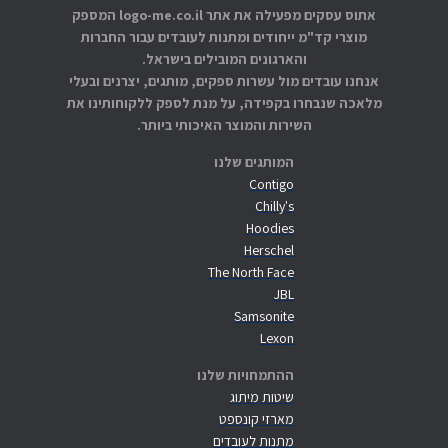
אתוס עסקים מפעילה את אתר logo-me.co.il המספק
מוצרי קד"מ ייחודים ומתנות לעובדים עבור החברות
והארגונים המובילים בישראל.
אנחנו עובדים מול עשרות ספקים, מותגים, יצרנים ובעלי
מלאכה שנבחרו בקפידה, על מנת לספק ללקוחותינו את
השירות והמוצר האיכותי ביותר.
המותגים שלנו
Contigo
Chilly's
Hoodies
Herschel
The North Face
JBL
Samsonite
Lexon
ההתמחויות שלנו
שיטות מיתוג
מארזי קונספט
מתנות לעובדים