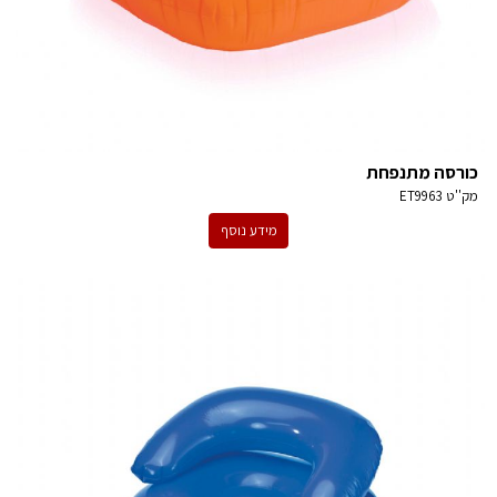
כורסה מתנפחת
מק''ט
ET9963
מידע נוסף