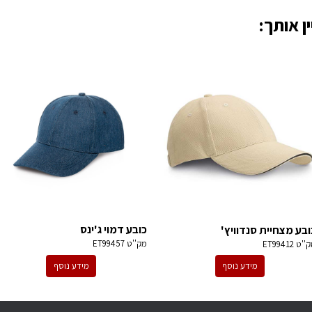
ן אותך:
כובע דמוי ג'ינס
ובע מצחיית סנדוויץ'
מק''ט
ET99457
ק''ט
ET99412
מידע נוסף
מידע נוסף