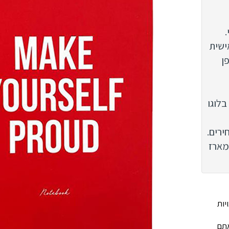
.
ישית
ן
לוגו
ירים.
מארז
יות
אתם