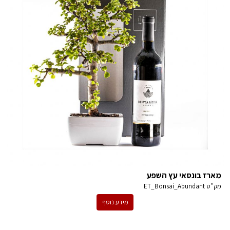
מארז בונסאי עץ השפע
מק''ט
ET_Bonsai_Abundant
מידע נוסף