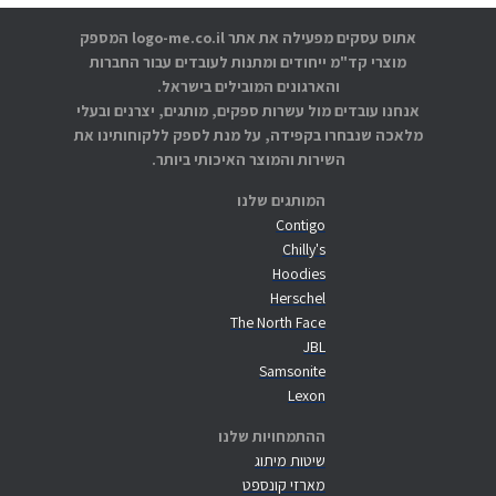
אתוס עסקים מפעילה את אתר logo-me.co.il המספק
מוצרי קד"מ ייחודים ומתנות לעובדים עבור החברות
והארגונים המובילים בישראל.
אנחנו עובדים מול עשרות ספקים, מותגים, יצרנים ובעלי
מלאכה שנבחרו בקפידה, על מנת לספק ללקוחותינו את
השירות והמוצר האיכותי ביותר.
המותגים שלנו
Contigo
Chilly's
Hoodies
Herschel
The North Face
JBL
Samsonite
Lexon
ההתמחויות שלנו
שיטות מיתוג
מארזי קונספט