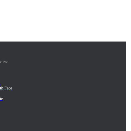
המותג
l
th Face
te