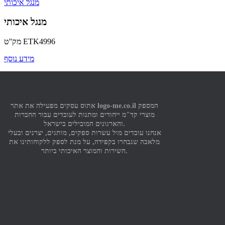
מנגל איכותי
מנגל איכותי
ETK4996
מק''ט
מידע נוסף
אתוס עסקים מפעילה את אתר logo-me.co.il המספק
מוצרי קד"מ ייחודים ומתנות לעובדים עבור החברות
והארגונים המובילים בישראל.
אנחנו עובדים מול עשרות ספקים, מותגים, יצרנים ובעלי
מלאכה שנבחרו בקפידה, על מנת לספק ללקוחותינו את
השירות והמוצר האיכותי ביותר.