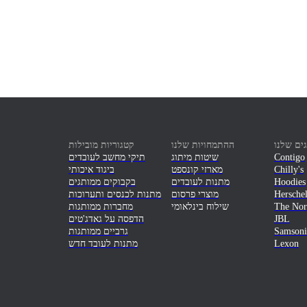
ים שלנו
ההתמחויות שלנו
קטגוריות מובילות
Contigo
שיטות מיתוג
תיקי מחשב לעובדים
Chilly's
מארזי קונספט
ביגוד איכותי
Hoodies
מתנות לעובדים
בקבוקים ממותגים
Hersche
מוצרי פרסום
מתנות לכנסים ותערוכות
The Nor
שילוח בינלאומי
מחברות ממותגות
JBL
הדפסה על גאדג'טים
Samsoni
גרביים ממותגות
Lexon
מתנות לעובד חדש