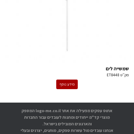
שמשייה לים
מק''ט
ET8448
מידע נוסף
אתוס עסקים מפעילה את אתר logo-me.co.il המספק
מוצרי קד"מ ייחודים ומתנות לעובדים עבור החברות
והארגונים המובילים בישראל.
אנחנו עובדים מול עשרות ספקים, מותגים, יצרנים ובעלי