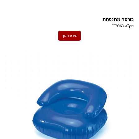
כורסה מתנפחת
מק''ט
ET9963
מידע נוסף