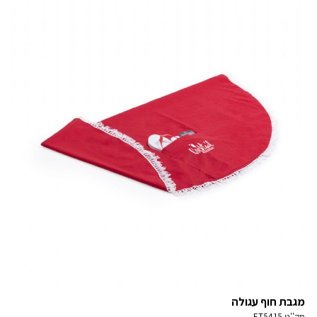
מגבת חוף עגולה
מק''ט
ET5415