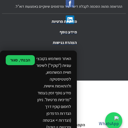
ההרשמה מהווה הסכמה לקבלת דיוור ישיר ופרסומים שיווקיים באמצעות דוא"ל.
מדיניות פרטיות
מידע נוסף
הצהרת נגישות
.
האתר משתמש בקובצי
הבנתי, סגור
.
עוגיות ("קוקיז") לשיפור
חוויית המשתמש,
.
לסטטיסטיקה
ולהתאמות אישיות.
© 2024 Ethos Business. All rights reserved.
מידע נוסף זמין בעמוד
"מדיניות פרטיות". ניתן
...
לחסום קוקיז דרך
..
הגדרות הדפדפן
(הגדרות > אבטחה
הקמת אתרים
ופרטיות > קוקיז).