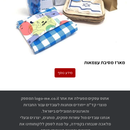
מארז מסיבת עצמאות
מידע נוסף
אתוס עסקים מפעילה את אתר logo-me.co.il המספק
מוצרי קד"מ ייחודים ומתנות לעובדים עבור החברות
והארגונים המובילים בישראל.
אנחנו עובדים מול עשרות ספקים, מותגים, יצרנים ובעלי
מלאכה שנבחרו בקפידה, על מנת לספק ללקוחותינו את