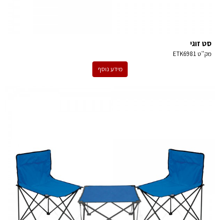
סט זוגי
מק''ט
ETK6981
מידע נוסף