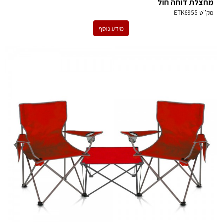
מחצלת דוחה חול
מק''ט
ETK6955
מידע נוסף