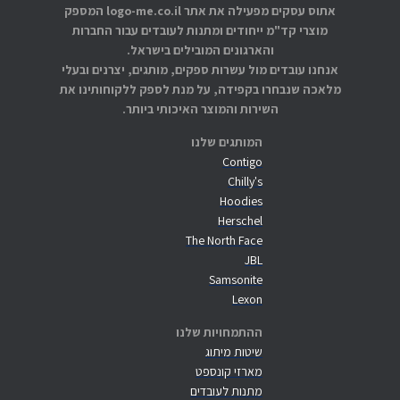
אתוס עסקים מפעילה את אתר logo-me.co.il המספק
מוצרי קד"מ ייחודים ומתנות לעובדים עבור החברות
והארגונים המובילים בישראל.
אנחנו עובדים מול עשרות ספקים, מותגים, יצרנים ובעלי
מלאכה שנבחרו בקפידה, על מנת לספק ללקוחותינו את
השירות והמוצר האיכותי ביותר.
המותגים שלנו
Contigo
Chilly's
Hoodies
Herschel
The North Face
JBL
Samsonite
Lexon
ההתמחויות שלנו
שיטות מיתוג
מארזי קונספט
מתנות לעובדים