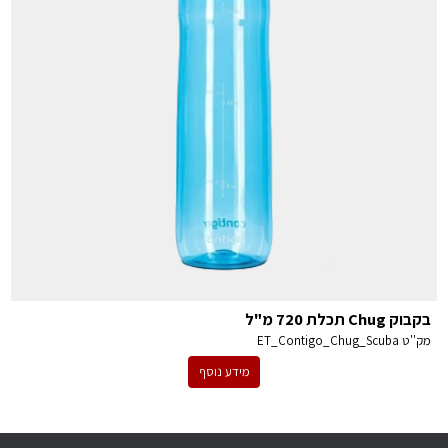
בקבוק Chug תכלת 720 מ"ל
מק''ט
ET_Contigo_Chug_Scuba
מידע נוסף