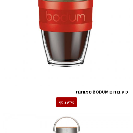
כוס בודום BODUM ממותגת
מידע נוסף