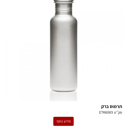
תרמוס ברק
מק''ט
ETK6065
מידע נוסף