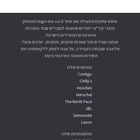
אתוס עסקים מפעילה את אתר logo-me.co.il המספק
מוצרי קד"מ ייחודים ומתנות לעובדים עבור החברות
והארגונים המובילים בישראל.
אנחנו עובדים מול עשרות ספקים, מותגים, יצרנים ובעלי
מלאכה שנבחרו בקפידה, על מנת לספק ללקוחותינו את
השירות והמוצר האיכותי ביותר.
המותגים שלנו
Contigo
Chilly's
Hoodies
Herschel
The North Face
JBL
Samsonite
Lexon
ההתמחויות שלנו