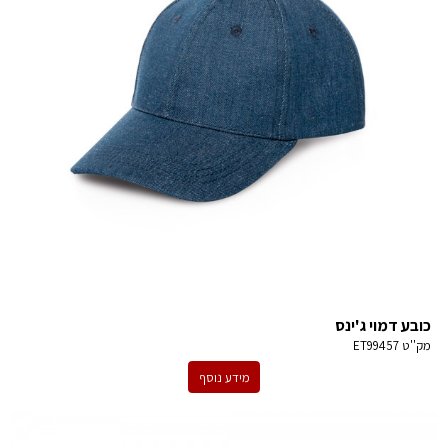
כובע דמוי ג'ינס
מק''ט
ET99457
מידע נוסף