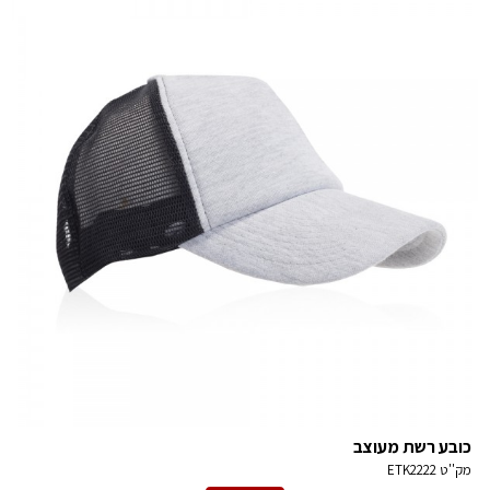
כובע רשת מעוצב
מק''ט
ETK2222