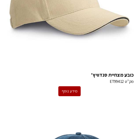
כובע מצחיית סנדוויץ'
מק''ט
ET99412
מידע נוסף