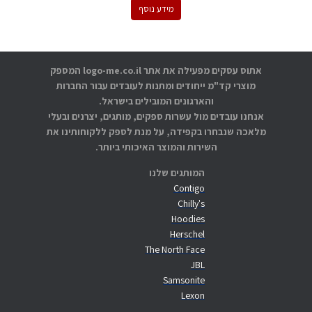
מידע נוסף
אתוס עסקים מפעילה את אתר logo-me.co.il המספק
מוצרי קד"מ ייחודים ומתנות לעובדים עבור החברות
והארגונים המובילים בישראל.
אנחנו עובדים מול עשרות ספקים, מותגים, יצרנים ובעלי
מלאכה שנבחרו בקפידה, על מנת לספק ללקוחותינו את
השירות והמוצר האיכותי ביותר.
המותגים שלנו
Contigo
Chilly's
Hoodies
Herschel
The North Face
JBL
Samsonite
Lexon