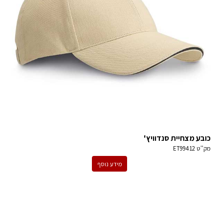
כובע מצחיית סנדוויץ'
מק''ט
ET99412
מידע נוסף