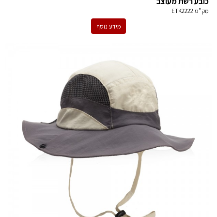
כובע רשת מעוצב
מק''ט
ETK2222
מידע נוסף