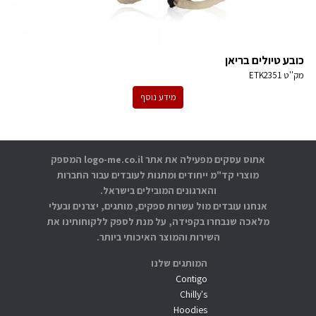
כובע טיולים בריאן
מק''ט
ETK2351
מידע נוסף
אתוס עסקים מפעילה את אתר logo-me.co.il המספק
מוצרי קד"מ ייחודים ומתנות לעובדים עבור החברות
והארגונים המובילים בישראל.
אנחנו עובדים מול עשרות ספקים, מותגים, יצרנים ובעלי
מלאכה שנבחרו בקפידה, על מנת לספק ללקוחותינו את
השירות והמוצר האיכותי ביותר.
המותגים שלנו
Contigo
Chilly's
Hoodies