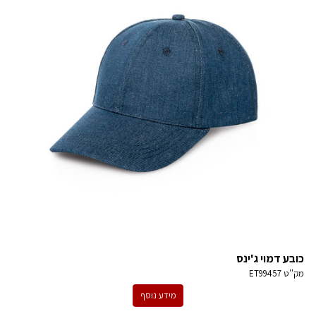
כובע דמוי ג'ינס
מק''ט
ET99457
מידע נוסף