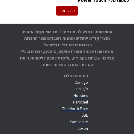
כפפות פליז Power Touch
מידע נוסף
אתוס עסקים מפעילה את אתר logo-me.co.il המספק
מוצרי קד"מ ייחודים ומתנות לעובדים עבור החברות
והארגונים המובילים בישראל.
אנחנו עובדים מול עשרות ספקים, מותגים, יצרנים ובעלי
מלאכה שנבחרו בקפידה, על מנת לספק ללקוחותינו את
השירות והמוצר האיכותי ביותר.
המותגים שלנו
Contigo
Chilly's
Hoodies
Herschel
The North Face
JBL
Samsonite
Lexon