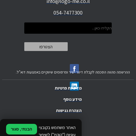
info@logo-me.co.il
054-7477300
ההרשמה מהווה הסכמה לקבלת דיוור ישיר ופרסומים שיווקיים באמצעות דוא"ל.
מדיניות פרטיות
מידע נוסף
הצהרת נגישות
.
האתר משתמש בקובצי
הבנתי, סגור
.
עוגיות ("קוקיז") לשיפור