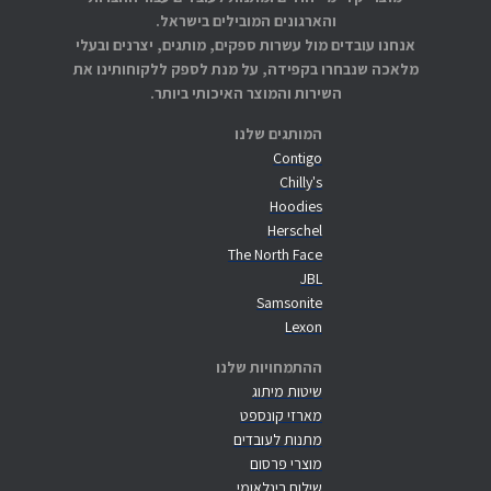
והארגונים המובילים בישראל.
אנחנו עובדים מול עשרות ספקים, מותגים, יצרנים ובעלי
מלאכה שנבחרו בקפידה, על מנת לספק ללקוחותינו את
השירות והמוצר האיכותי ביותר.
המותגים שלנו
Contigo
Chilly's
Hoodies
Herschel
The North Face
JBL
Samsonite
Lexon
ההתמחויות שלנו
שיטות מיתוג
מארזי קונספט
מתנות לעובדים
מוצרי פרסום
שילוח בינלאומי