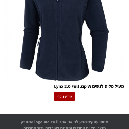
מעיל פליס לנשים Lynx 2.0 Full Zip W
מידע נוסף
אתוס עסקים מפעילה את אתר logo-me.co.il המספק
מוצרי קד"מ ייחודים ומתנות לעובדים עבור החברות