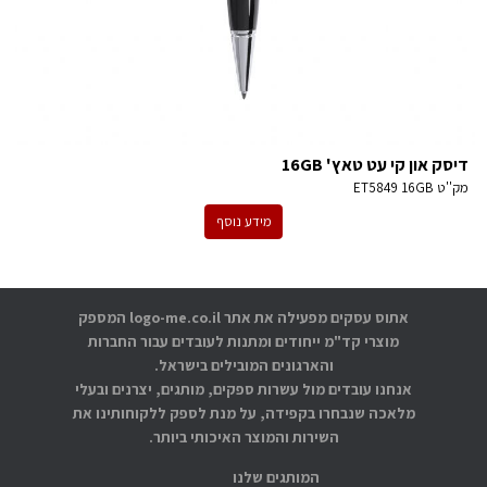
דיסק און קי עט טאץ' 16GB
מק''ט
ET5849 16GB
מידע נוסף
אתוס עסקים מפעילה את אתר logo-me.co.il המספק
מוצרי קד"מ ייחודים ומתנות לעובדים עבור החברות
והארגונים המובילים בישראל.
אנחנו עובדים מול עשרות ספקים, מותגים, יצרנים ובעלי
מלאכה שנבחרו בקפידה, על מנת לספק ללקוחותינו את
השירות והמוצר האיכותי ביותר.
המותגים שלנו