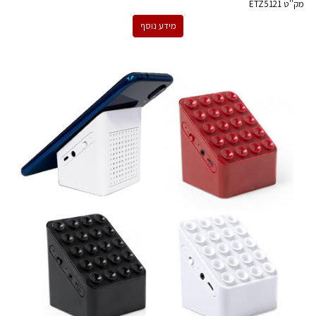
מק''ט
ETZ5121
מידע נוסף