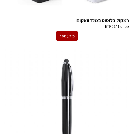
רמקול בלוטוס נצמד וואקום
מק''ט
ETP5141
מידע נוסף