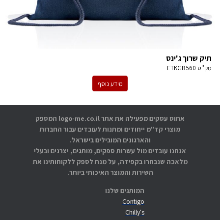
תיק שרוך ג'ינס
מק''ט
ETKGB560
מידע נוסף
אתוס עסקים מפעילה את אתר logo-me.co.il המספק
מוצרי קד"מ ייחודים ומתנות לעובדים עבור החברות
והארגונים המובילים בישראל.
אנחנו עובדים מול עשרות ספקים, מותגים, יצרנים ובעלי
מלאכה שנבחרו בקפידה, על מנת לספק ללקוחותינו את
השירות והמוצר האיכותי ביותר.
המותגים שלנו
Contigo
Chilly's