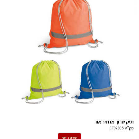
תיק שרוך מחזיר אור
מק''ט
ET92835
מידע נוסף