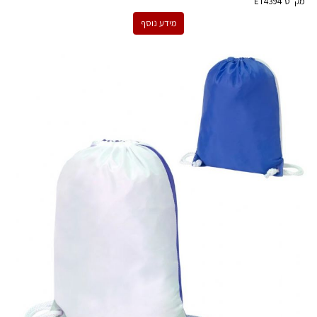
מק''ט
ET4394
מידע נוסף