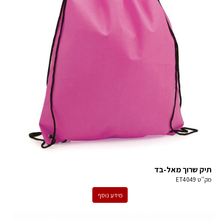
תיק שרוך מאל-בד
מק''ט
ET4049
מידע נוסף