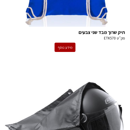
תיק שרוך מבד שני צבעים
מק''ט
ETK570
מידע נוסף