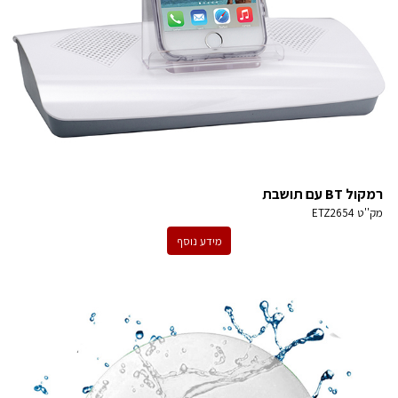
רמקול BT עם תושבת
מק''ט
ETZ2654
מידע נוסף