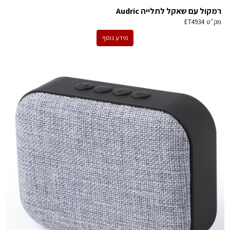
רמקול עם שאקל לתלייה Audric
מק''ט
ET4934
מידע נוסף