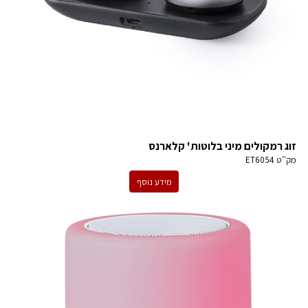
זוג רמקולים מיני בלוטות' קלארנס
מק''ט
ET6054
מידע נוסף