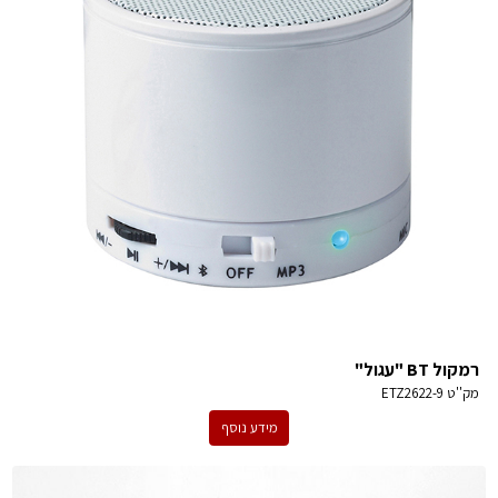
רמקול BT "עגול"
מק''ט
ETZ2622-9
מידע נוסף