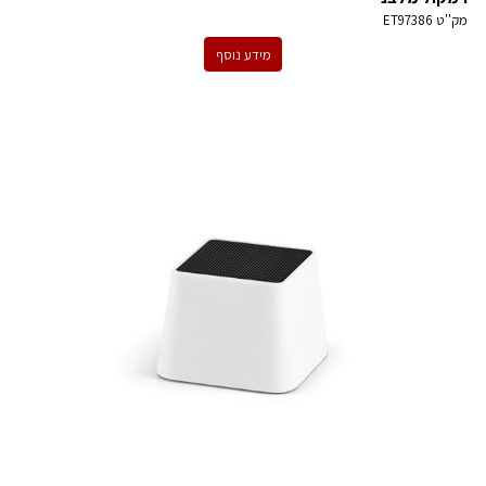
מק''ט
ET97386
מידע נוסף