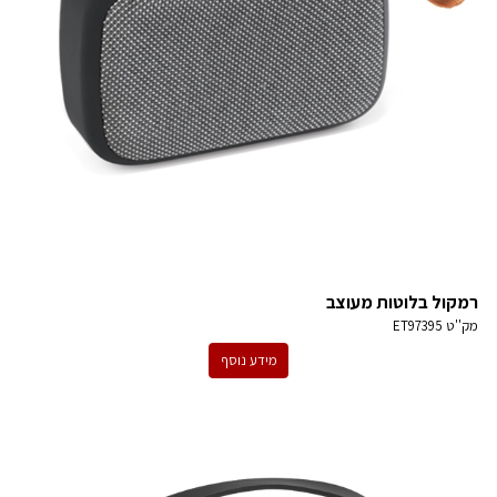
רמקול בלוטות מעוצב
מק''ט
ET97395
מידע נוסף