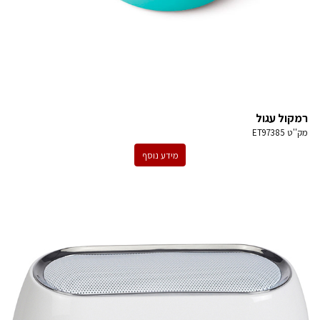
רמקול עגול
מק''ט
ET97385
מידע נוסף