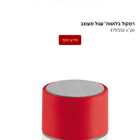
רמקול בלוטות' עגול מעוצב
מק''ט
ET97252
מידע נוסף