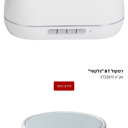
רמקול BT "גלקסי"
מק''ט
ETZ2675
מידע נוסף