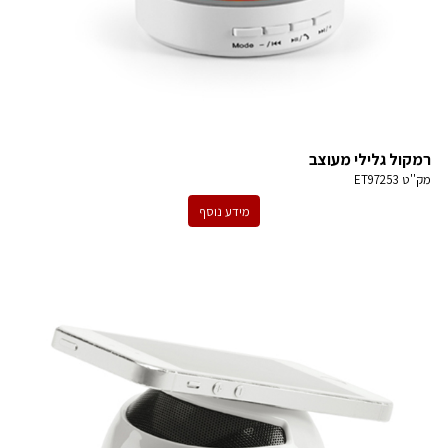
רמקול גלילי מעוצב
מק''ט
ET97253
מידע נוסף