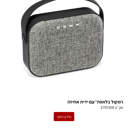
רמקול בלוטות' עם ידית אחיזה
מק''ט
ET97208
מידע נוסף