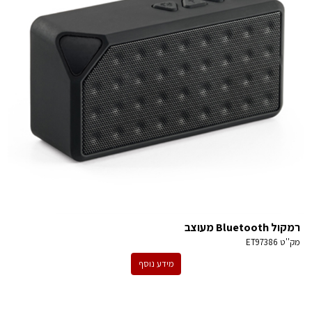
רמקול Bluetooth מעוצב
מק''ט
ET97386
מידע נוסף