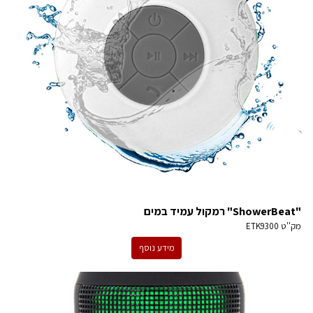
"ShowerBeat" רמקול עמיד במים
מק''ט
ETK9300
מידע נוסף