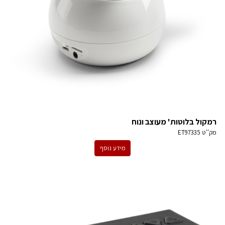
רמקול בלוטות' מעוצב ונוח
מק''ט
ET97335
מידע נוסף