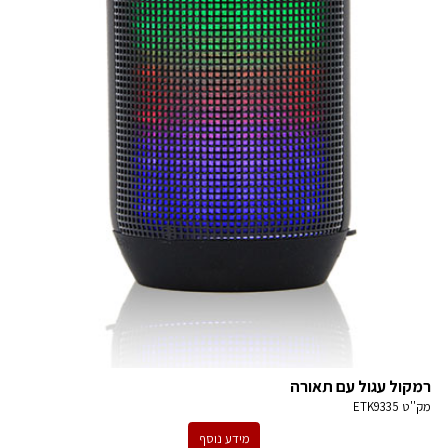
רמקול עגול עם תאורה
מק''ט
ETK9335
מידע נוסף