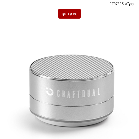
מק''ט
ET97385
מידע נוסף