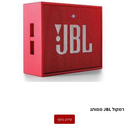
רמקול JBL ממותג
מידע נוסף