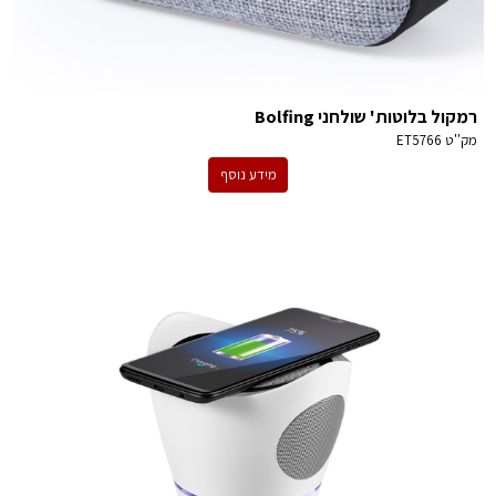
רמקול בלוטות' שולחני Bolfing
מק''ט
ET5766
מידע נוסף