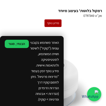
רמקול בלוטות' בעיצוב מיוחד
מק''ט
ET97340
מידע נוסף
האתר משתמש בקובצי
הבנתי, סגור
עוגיות ("קוקיז") לשיפור
חוויית המשתמש,
לסטטיסטיקה
ולהתאמות אישיות.
מידע נוסף זמין בעמוד
"מדיניות פרטיות". ניתן
לחסום קוקיז דרך
הגדרות הדפדפן
(הגדרות > אבטחה
ופרטיות > קוקיז).