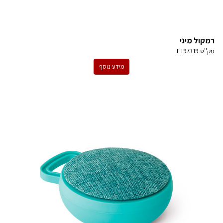
רמקול מיני
מק''ט
ET97319
מידע נוסף