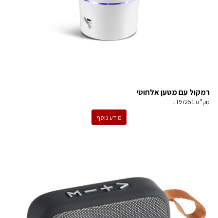
רמקול עם מטען אלחוטי
מק''ט
ET97251
מידע נוסף