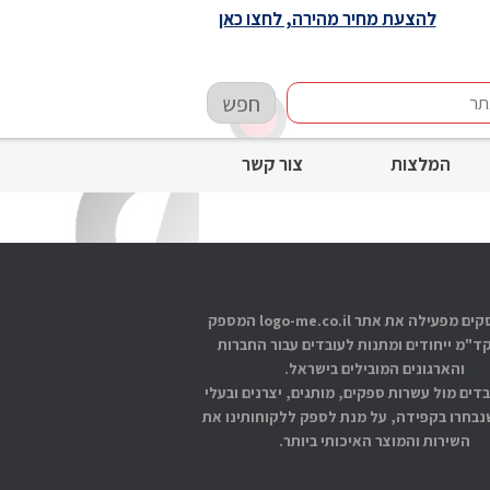
להצעת מחיר מהירה, לחצו כאן
חפש
המלצות
צור קשר
אתוס עסקים מפעילה את אתר logo-me.co.il המספק
קד"מ ייחודים ומתנות לעובדים עבור החברות
והארגונים המובילים בישראל.
בדים מול עשרות ספקים, מותגים, יצרנים ובעלי
בחרו בקפידה, על מנת לספק ללקוחותינו את
השירות והמוצר האיכותי ביותר.