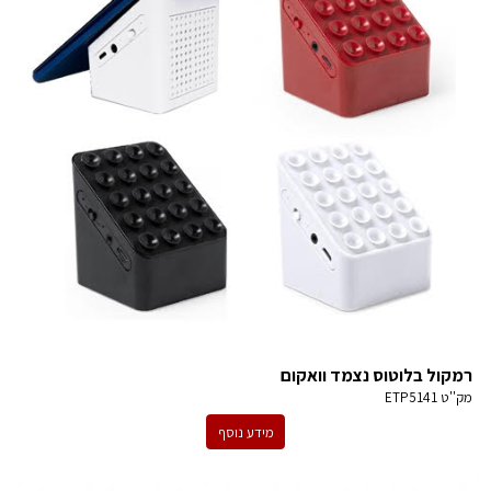
רמקול בלוטוס נצמד וואקום
מק''ט
ETP5141
מידע נוסף