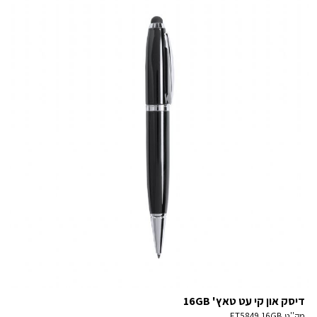
דיסק און קי עט טאץ' 16GB
מק''ט
ET5849 16GB