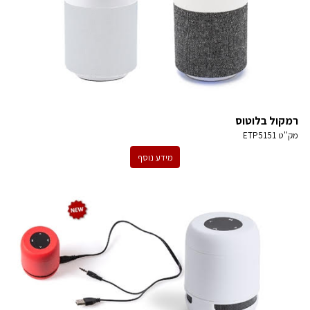
רמקול בלוטוס
מק''ט
ETP5151
מידע נוסף