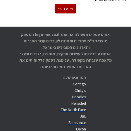
מידע נוסף
אתוס עסקים מפעילה את אתר logo-me.co.il המספק
מוצרי קד"מ ייחודים ומתנות לעובדים עבור החברות
והארגונים המובילים בישראל.
אנחנו עובדים מול עשרות ספקים, מותגים, יצרנים ובעלי
מלאכה שנבחרו בקפידה, על מנת לספק ללקוחותינו את
השירות והמוצר האיכותי ביותר.
המותגים שלנו
Contigo
Chilly's
Hoodies
Herschel
The North Face
JBL
Samsonite
Lexon