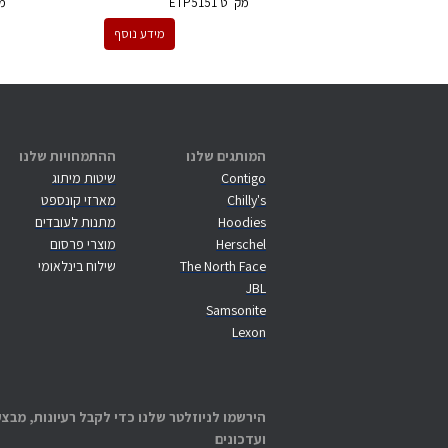
מק''ט
ETP5151
מ
מידע נוסף
המותגים שלנו
ההתמחויות שלנו
Contigo
שיטות מיתוג
Chilly's
מארזי קונספט
Hoodies
מתנות לעובדים
Herschel
מוצרי פרסום
The North Face
שילוח בינלאומי
JBL
Samsonite
Lexon
הירשמו לניוזלטר שלנו כדי לקבל רעיונות, מבצע
ועדכונים