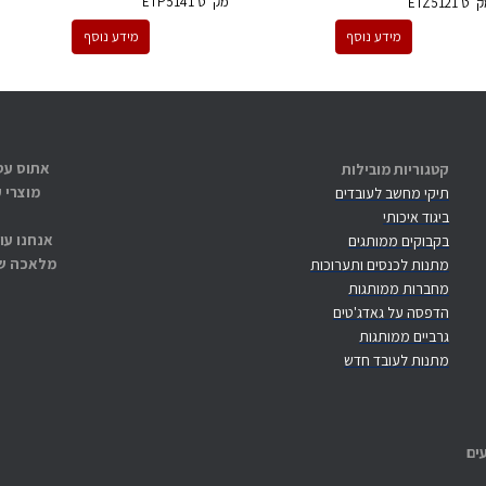
מק''ט
ETP5141
ק''ט
ETZ5121
מידע נוסף
מידע נוסף
קטגוריות מובילות
מוצרי 
תיקי מחשב לעובדים
ביגוד איכותי
אנחנו עו
בקבוקים ממותגים
מלאכה שנ
מתנות לכנסים ותערוכות
מחברות ממותגות
הדפסה על גאדג'טים
גרביים ממותגות
מתנות לעובד חדש
ים