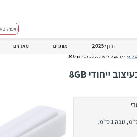
חיפוש
באתר
חורף 2025
מותגים
מארזים
>> דיסק און קי מתקפל ובעיצוב ייחודי 8GB
וב ייחודי 8GB
די.