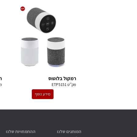
רמקול בלוטוס
ר
מק''ט
ETP5151
מ
מידע נוסף
המותגים שלנו
ההתמחויות שלנו