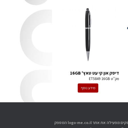
דיסק און קי עט טאץ' 16GB
מק''ט
ET5849 16GB
מידע נוסף
אתוס עסקים מפעילה את אתר logo-me.co.il המספק