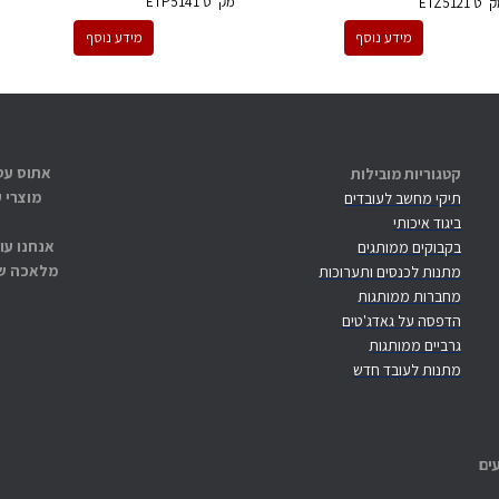
מק''ט
ETP5141
ק''ט
ETZ5121
מידע נוסף
מידע נוסף
קטגוריות מובילות
מוצרי 
תיקי מחשב לעובדים
ביגוד איכותי
אנחנו עו
בקבוקים ממותגים
מלאכה שנ
מתנות לכנסים ותערוכות
מחברות ממותגות
הדפסה על גאדג'טים
גרביים ממותגות
מתנות לעובד חדש
ים