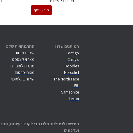
מק''ט
ETP5151
מ
מידע נוסף
המותגים שלנו
ההתמחויות שלנו
Contigo
שיטות מיתוג
Chilly's
מארזי קונספט
Hoodies
מתנות לעובדים
Herschel
מוצרי פרסום
The North Face
שילוח בינלאומי
JBL
Samsonite
Lexon
הירשמו לניוזלטר שלנו כדי לקבל רעיונות, מבצע
ועדכונים