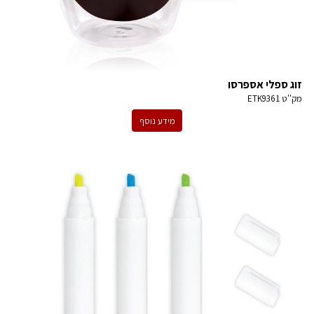
זוג ספלי אספרסו
מק''ט
ETK9361
מידע נוסף