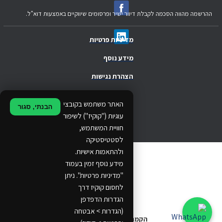
ההרשמה מהווה הסכמה לקבלת דיוור ישיר ופרסומים שיווקיים באמצעות דוא"ל.
מדיניות פרטיות
מידע נוסף
הצהרת נגישות
.
האתר משתמש בקובצי
הבנתי, סגור
.
עוגיות ("קוקיז") לשיפור
חוויית המשתמש,
.
לסטטיסטיקה
ולהתאמות אישיות.
© 2024 Ethos Business. All rights reserved.
מידע נוסף זמין בעמוד
"מדיניות פרטיות". ניתן
...
לחסום קוקיז דרך
..
הגדרות הדפדפן
(הגדרות > אבטחה
הקמת אתרים