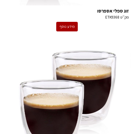
זוג ספלי אספרסו
מק''ט
ETK9368
מידע נוסף