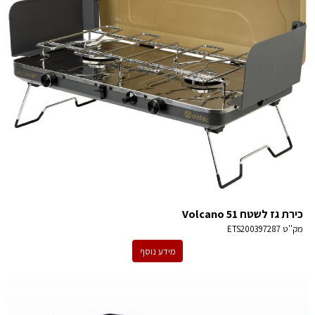
כירת גז לשטח Volcano 51
מק''ט
ETS200397287
מידע נוסף