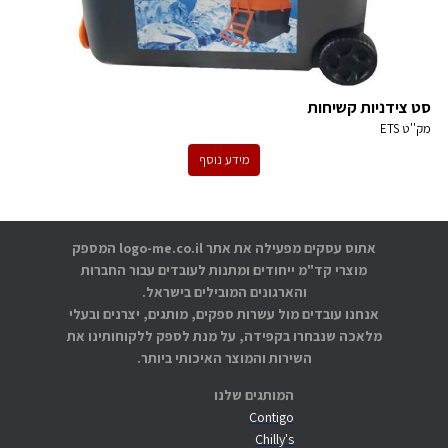
סט צידניות קשיחות
מק''ט
ETS
מידע נוסף
אתוס עסקים מפעילה את אתר logo-me.co.il המספק
מוצרי קד"מ ייחודים ומתנות לעובדים עבור החברות
והארגונים המובילים בישראל.
אנחנו עובדים מול עשרות ספקים, מותגים, יצרנים ובעלי
מלאכה שנבחרו בקפידה, על מנת לספק ללקוחותינו את
השירות והמוצר האיכותי ביותר.
המותגים שלנו
Contigo
Chilly's