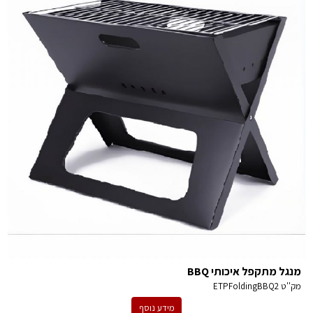
מנגל מתקפל איכותי BBQ
מק''ט
ETPFoldingBBQ2
מידע נוסף