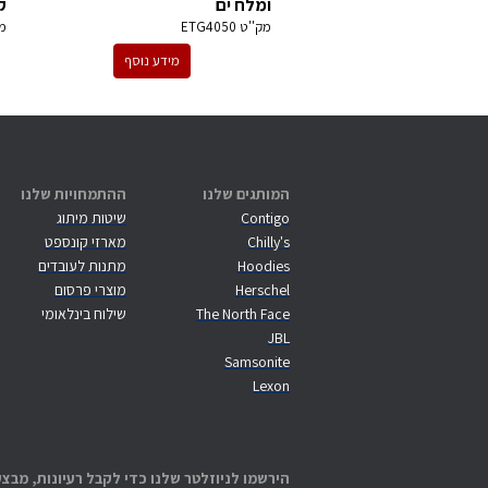
ומלח ים
ק
מק''ט
ETG4050
מ
מידע נוסף
המותגים שלנו
ההתמחויות שלנו
Contigo
שיטות מיתוג
Chilly's
מארזי קונספט
Hoodies
מתנות לעובדים
Herschel
מוצרי פרסום
The North Face
שילוח בינלאומי
JBL
Samsonite
Lexon
הירשמו לניוזלטר שלנו כדי לקבל רעיונות, מבצע