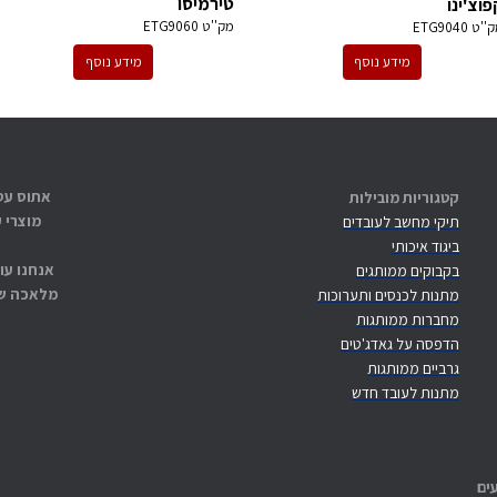
טירמיסו
פוצ'ינו
מק''ט
ETG9060
ק''ט
ETG9040
מידע נוסף
מידע נוסף
קטגוריות מובילות
מוצרי 
תיקי מחשב לעובדים
ביגוד איכותי
אנחנו עו
בקבוקים ממותגים
מלאכה שנ
מתנות לכנסים ותערוכות
מחברות ממותגות
הדפסה על גאדג'טים
גרביים ממותגות
מתנות לעובד חדש
ים