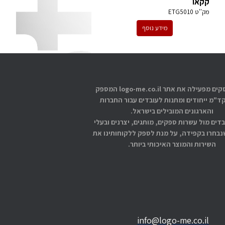
קקאו
מק''ט
ETG5010
מידע נוסף
אתוס עסקים מפעילה את אתר logo-me.co.il המספק
קד"מ ייחודים ומתנות לעובדים עבור החברות
והארגונים המובילים בישראל.
בדים מול עשרות ספקים, מותגים, יצרנים ובעלי
בחרו בקפידה, על מנת לספק ללקוחותינו את
השירות והמוצר האיכותי ביותר.
info@logo-me.co.il