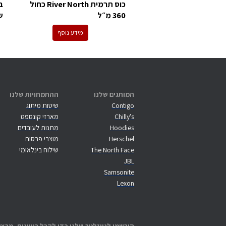
כוס תרמית River North כחול
360 מ״ל
שח
מידע נוסף
המותגים שלנו
ההתמחויות שלנו
Contigo
שיטות מיתוג
Chilly's
מארזי קונספט
Hoodies
מתנות לעובדים
Herschel
מוצרי פרסום
The North Face
שילוח בינלאומי
JBL
Samsonite
Lexon