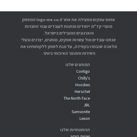
אתוס עסקים מפעילה את אתר logo-me.co.il המספק
מוצרי קד"מ ייחודים ומתנות לעובדים עבור החברות
והארגונים המובילים בישראל.
אנחנו עובדים מול עשרות ספקים, מותגים, יצרנים ובעלי
מלאכה שנבחרו בקפידה, על מנת לספק ללקוחותינו את
השירות והמוצר האיכותי ביותר.
המותגים שלנו
Contigo
Chilly's
Hoodies
Herschel
The North Face
JBL
Samsonite
Lexon
ההתמחויות שלנו
שיטות מיתוג