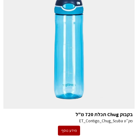
בקבוק Chug תכלת 720 מ"ל
מק''ט
ET_Contigo_Chug_Scuba
מידע נוסף