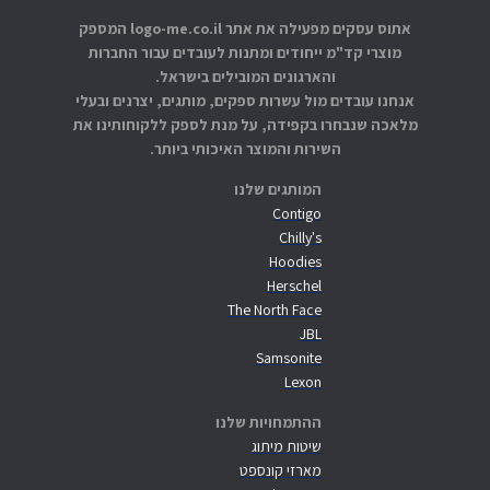
אתוס עסקים מפעילה את אתר logo-me.co.il המספק
מוצרי קד"מ ייחודים ומתנות לעובדים עבור החברות
והארגונים המובילים בישראל.
אנחנו עובדים מול עשרות ספקים, מותגים, יצרנים ובעלי
מלאכה שנבחרו בקפידה, על מנת לספק ללקוחותינו את
השירות והמוצר האיכותי ביותר.
המותגים שלנו
Contigo
Chilly's
Hoodies
Herschel
The North Face
JBL
Samsonite
Lexon
ההתמחויות שלנו
שיטות מיתוג
מארזי קונספט