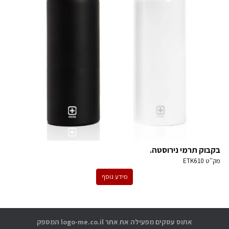
בקבוק תרמי נירוסטה.
מק''ט
ETK610
מידע נוסף
אתוס עסקים מפעילה את אתר logo-me.co.il המספק