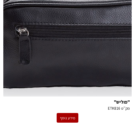
"פוליש"
מק''ט
ETK816
מידע נוסף