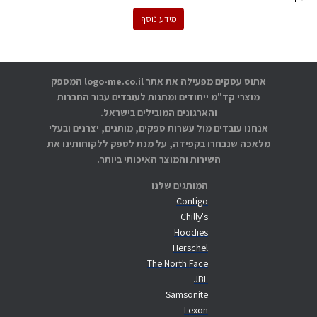
מידע נוסף
אתוס עסקים מפעילה את אתר logo-me.co.il המספק
מוצרי קד"מ ייחודים ומתנות לעובדים עבור החברות
והארגונים המובילים בישראל.
אנחנו עובדים מול עשרות ספקים, מותגים, יצרנים ובעלי
מלאכה שנבחרו בקפידה, על מנת לספק ללקוחותינו את
השירות והמוצר האיכותי ביותר.
המותגים שלנו
Contigo
Chilly's
Hoodies
Herschel
The North Face
JBL
Samsonite
Lexon