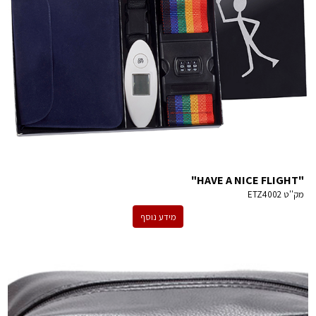
"HAVE A NICE FLIGHT"
מק''ט
ETZ4002
מידע נוסף