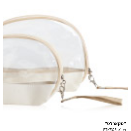
"סקארלט"
מק''ט
ETK7325