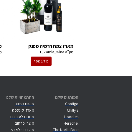
מארז צמח הזמיה מפנק
מ
מק''ט
ET_Zamia_Wine
מ
מידע נוסף
המותגים שלנו
ההתמחויות שלנו
Contigo
שיטות מיתוג
Chilly's
מארזי קונספט
Hoodies
מתנות לעובדים
Herschel
מוצרי פרסום
The North Face
שילוח בינלאומי