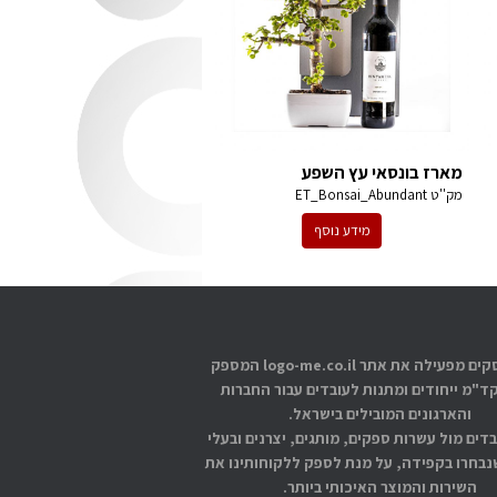
מארז בונסאי עץ השפע
מק''ט
ET_Bonsai_Abundant
מידע נוסף
אתוס עסקים מפעילה את אתר logo-me.co.il המספק
קד"מ ייחודים ומתנות לעובדים עבור החברות
והארגונים המובילים בישראל.
בדים מול עשרות ספקים, מותגים, יצרנים ובעלי
בחרו בקפידה, על מנת לספק ללקוחותינו את
השירות והמוצר האיכותי ביותר.