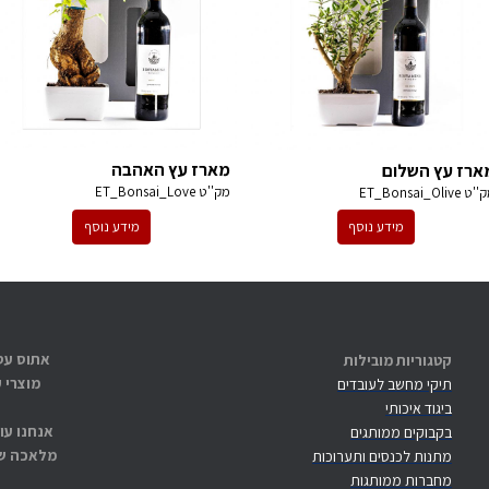
מארז עץ האהבה
ארז עץ השלום
מק''ט
ET_Bonsai_Love
ק''ט
ET_Bonsai_Olive
מידע נוסף
מידע נוסף
קטגוריות מובילות
מוצרי 
תיקי מחשב לעובדים
ביגוד איכותי
אנחנו עו
בקבוקים ממותגים
מלאכה שנ
מתנות לכנסים ותערוכות
מחברות ממותגות