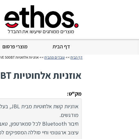
מוצרים ממותגים שיעשו את ההבדל
דף הבית
מוצרי פרסום
דף הבית
>>
עובדים מהבית
>> אוזניות אלחוטיות JBL LIVE 500BT
אוזניות אלחוטיות JBL LIVE 500BT
מק"ט:
אוזניות קש
מודגשים.
חיבור Bluetooth לכל סמארטפון, טאבלט או מחשב.
עיצוב ארגונומי וחיי סוללה המספיקים לכ-30 שעות האזנה