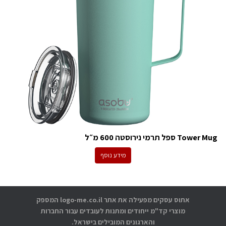
Tower Mug ספל תרמי נירוסטה 600 מ״ל
מידע נוסף
אתוס עסקים מפעילה את אתר logo-me.co.il המספק
מוצרי קד"מ ייחודים ומתנות לעובדים עבור החברות
והארגונים המובילים בישראל.