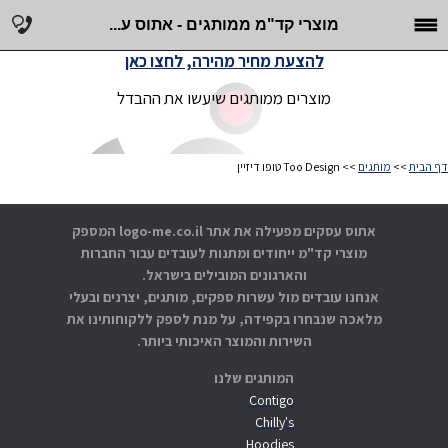
מוצרי קד"מ ממותגים - אתוס ע...
להצעת מחיר מהירה, לחצו כאן
מוצרים ממותגים שיעשו את ההבדל
דף הבית
>>
מותגים
>> Too Design טופו דיזיין
אתוס עסקים מפעילה את אתר logo-me.co.il המספק
מוצרי קד"מ ייחודים ומתנות לעובדים עבור החברות
והארגונים המובילים בישראל.
אנחנו עובדים מול עשרות ספקים, מותגים, יצרנים ובעלי
מלאכה שנבחרו בקפידה, על מנת לספק ללקוחותינו את
השירות והמוצר האיכותי ביותר.
המותגים שלנו
Contigo
Chilly's
Hoodies