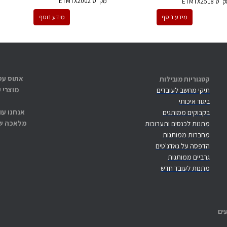
מק''ט
ETMTX2002
ק''ט
ETMTX2518
מידע נוסף
מידע נוסף
קטגוריות מובילות
מוצרי 
תיקי מחשב לעובדים
ביגוד איכותי
אנחנו עו
בקבוקים ממותגים
מלאכה שנ
מתנות לכנסים ותערוכות
מחברות ממותגות
הדפסה על גאדג'טים
גרביים ממותגות
מתנות לעובד חדש
ים