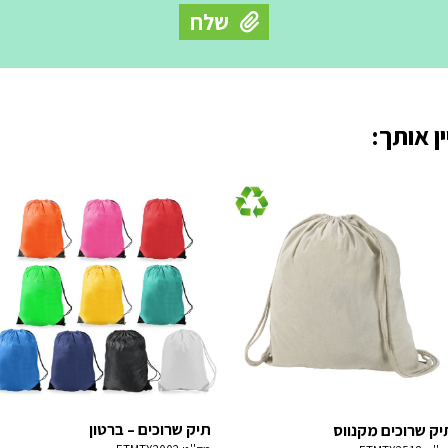
ן אותך:
תיק שרוכים – ברטון
יק שרוכים מקנווס