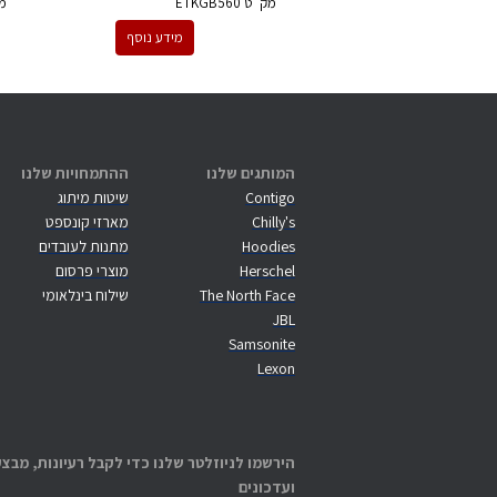
מק''ט
ETKGB560
מ
מידע נוסף
המותגים שלנו
ההתמחויות שלנו
Contigo
שיטות מיתוג
Chilly's
מארזי קונספט
Hoodies
מתנות לעובדים
Herschel
מוצרי פרסום
The North Face
שילוח בינלאומי
JBL
Samsonite
Lexon
הירשמו לניוזלטר שלנו כדי לקבל רעיונות, מבצע
ועדכונים