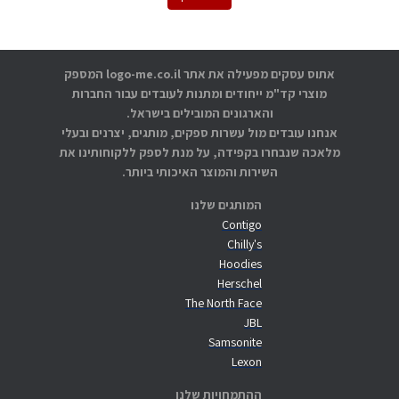
אתוס עסקים מפעילה את אתר logo-me.co.il המספק
מוצרי קד"מ ייחודים ומתנות לעובדים עבור החברות
והארגונים המובילים בישראל.
אנחנו עובדים מול עשרות ספקים, מותגים, יצרנים ובעלי
מלאכה שנבחרו בקפידה, על מנת לספק ללקוחותינו את
השירות והמוצר האיכותי ביותר.
המותגים שלנו
Contigo
Chilly's
Hoodies
Herschel
The North Face
JBL
Samsonite
Lexon
ההתמחויות שלנו