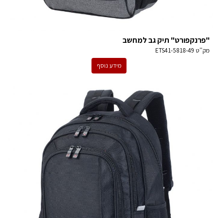
"פרנקפורט" תיק גב למחשב
מק''ט
ETS41-5818-49
מידע נוסף