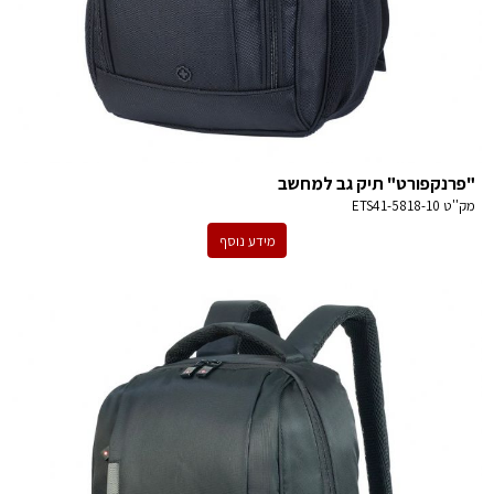
"פרנקפורט" תיק גב למחשב
מק''ט
ETS41-5818-10
מידע נוסף