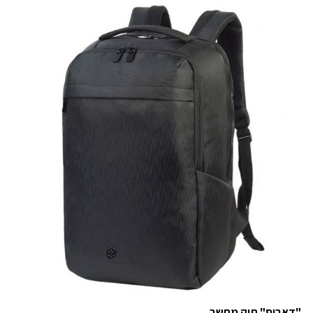
"דאבוס" תיק מחשב