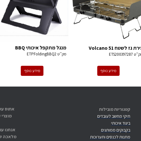
מנגל מתקפל איכותי BBQ
רת גז לשטח Volcano 51
מק''ט
ETPFoldingBBQ2
ק''ט
ETS200397287
מידע נוסף
מידע נוסף
קטגוריות מובילות
מוצרי 
תיקי מחשב לעובדים
ביגוד איכותי
אנחנו עו
בקבוקים ממותגים
מלאכה שנ
מתנות לכנסים ותערוכות