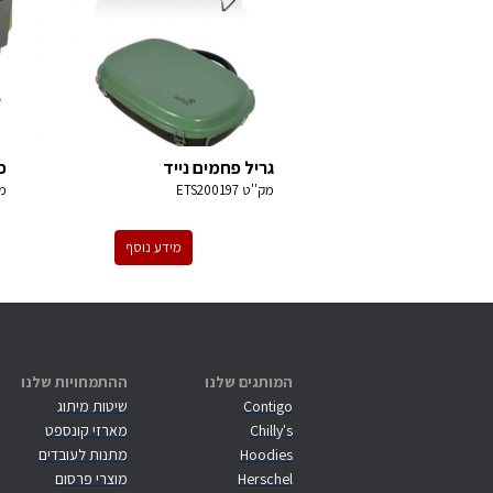
גריל פחמים נייד
כי
מק''ט
ETS200197
מ
מידע נוסף
המותגים שלנו
ההתמחויות שלנו
Contigo
שיטות מיתוג
Chilly's
מארזי קונספט
Hoodies
מתנות לעובדים
Herschel
מוצרי פרסום