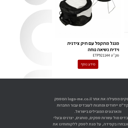
מנגל מתקפל עם תיק צידנית
וידית נשיאה נוחה
מק''ט
ETP921144
מידע נוסף
אתוס עסקים מפעילה את אתר logo-me.co.il המספק
קד"מ ייחודים ומתנות לעובדים עבור החברות
והארגונים המובילים בישראל.
בדים מול עשרות ספקים, מותגים, יצרנים ובעלי
בחרו בקפידה, על מנת לספק ללקוחותינו את