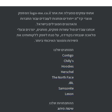
אתוס עסקים מפעילה את אתר logo-me.co.il המספק
מוצרי קד"מ ייחודים ומתנות לעובדים עבור החברות
והארגונים המובילים בישראל.
אנחנו עובדים מול עשרות ספקים, מותגים, יצרנים ובעלי
מלאכה שנבחרו בקפידה, על מנת לספק ללקוחותינו את
השירות והמוצר האיכותי ביותר.
המותגים שלנו
Contigo
Chilly's
Hoodies
Herschel
The North Face
JBL
Samsonite
Lexon
ההתמחויות שלנו
שיטות מיתוג